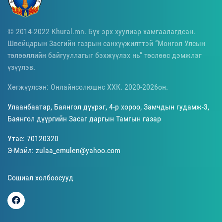
© 2014-2022 Khural.mn. Бүх эрх хуулиар хамгаалагдсан.
Швейцарын Засгийн газрын санхүүжилттэй “Монгол Улсын
төлөөллийн байгууллагыг бэхжүүлэх нь” төслөөс дэмжлэг
үзүүлэв.
Хөгжүүлсэн: Онлайнсолюшнс ХХК. 2020-2026он.
Улаанбаатар, Баянгол дүүрэг, 4-р хороо, Замчдын гудамж-3,
Баянгол дүүргийн Засаг даргын Тамгын газар
Утас: 70120320
Э-Мэйл: zulaa_emulen@yahoo.com
Сошиал холбоосууд